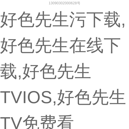
13090302000628号
好色先生污下载,
好色先生在线下
载,好色先生
TVIOS,好色先生
TV免费看