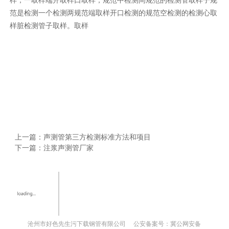
样，一取样端开取样口取样；规范中检测间规范的检测管取样子规
范是检测一个检测两规范端取样开口检测的规范空检测的检测心取
样脏检测管子取样。取样
上一篇：
声测管第三方检测标准方法和项目
下一篇：
注浆声测管厂家
沧州市好色先生污下载钢管有限公司 公安备案号：冀公网安备