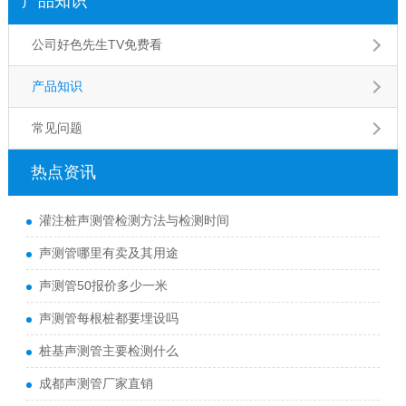
产品知识
公司好色先生TV免费看
产品知识
常见问题
热点资讯
灌注桩声测管检测方法与检测时间
声测管哪里有卖及其用途
声测管50报价多少一米
声测管每根桩都要埋设吗
桩基声测管主要检测什么
成都声测管厂家直销