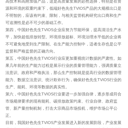
高技术和高附加值产品，这是高质量发展的必然选择，特别是在资
源和环境的双重约束下，低端好色先生TVIOS产品的大规模出口是
不明智的，应该有约束、限制，与相关监管机构研究出口商和生产
可追溯性是必不可少的基础工作。
第四，中国好色先生TVIOS企业应努力节能环保，提高清洁生产水
平，加快超低排放转型。环境排放超标、环境治理水平低的企业将
不可避免地受到生产限制。在生产能力控制中，适者生存也是公平
监督和严格监督的正确方向。
第五，中国好色先生TVIOS行业应更加重视统计数据的严肃性。如
果几年前的生产能力过程是展示行业的质量管理能力，强调质量立
法意识、政府和严格执法，那么生产控制就是提高行业的数据管理
能力、数据立法意识、统计欺诈行为，确保好色先生TVIOS行业的
生产、能耗、环境等数据的真实性。
第六，中国好色先生TVIOS行业要进一步加强自律，逐步形成符合
市场规律要求的现有能耗、碳排放政策约束、行业自律、政府监
管、新产量控制机制，打击大宗商品市场投机，维护市场公平公
正。
目前，我国好色先生TVIOS产业发展进入新的发展阶段，产业发展