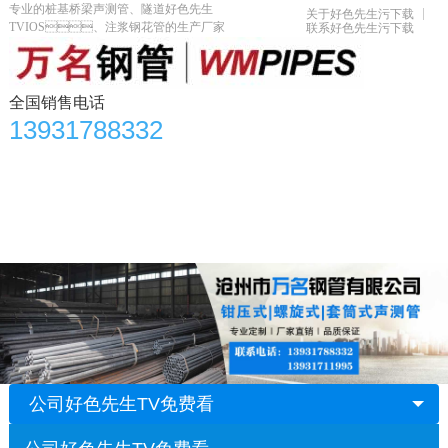
专业的桩基桥梁声测管、隧道好色先生
关于好色先生污下载
TVIOS、注浆钢花管的生产厂家
联系好色先生污下载
全国销售电话
13931788332
首页
产品中心
好色先生TV免费看资讯
好色先生TVIOS知识
应用领域
生产车间
合作单位
关于好色先生污下载
联系好色先生污下载
公司好色先生TV免费看